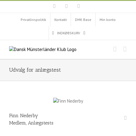
Skip
Facebook
Instagram
YouTube
to
content
Privatlivspolitik
Kontakt
DMK Base
Min konto
INDKØBSKURV
Udvalg for anlægstest
Finn Nederby
Medlem, Anlægstests