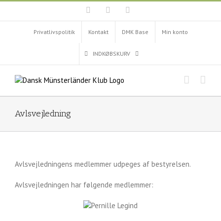
Skip
Facebook
Instagram
YouTube
to
content
Privatlivspolitik
Kontakt
DMK Base
Min konto
INDKØBSKURV
Avlsvejledning
Avlsvejledningens medlemmer udpeges af bestyrelsen.
Avlsvejledningen har følgende medlemmer: